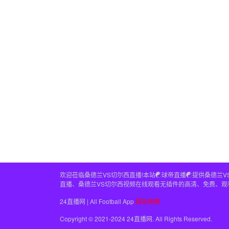
欢迎莅临桑德兰VS切尔西直播!本站☯球帝直播☯提供桑德兰V
直播、桑德兰VS切尔西视频在线观看无插件的高清、免费、观
24直播网 | All Football App
网站地图
Copyright © 2021-2024 24直播网. All Rights Reserved.