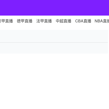
意甲直播
德甲直播
法甲直播
中超直播
CBA直播
NBA直