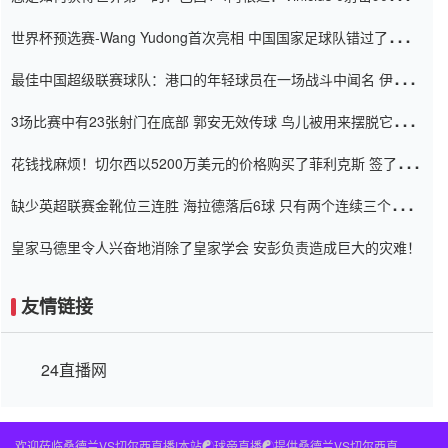
内
世界杯预选赛-Wang Yudong首次亮相 中国国家足球队错过了世界
杯0-2
最佳中国超级联赛球队：港口的年轻球员在一场战斗中闻名 伊万放
弃了泰桑（Taishan）
3场比赛中有23张射门在底部 郭安无效传球 鸟儿被用来摆脱它
Setien痴迷于三名后卫
花钱找麻烦！切尔西以5200万美元的价格购买了菲利克斯 签了7年
并在半年内租了夏窗口
缺少英超联赛金靴位三连胜 海拉德落后6球 只有两个连续三个连续
三靴
皇家马德里令人兴奋地消除了皇家学会 安彭负责造成巨大的灾难！
友情链接
24直播网
欢迎莅临桑德兰VS切尔西直播!本站☯球帝直播☯提供桑德兰VS切尔西直