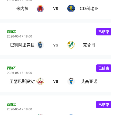
米内拉
CD科瑞亚
VS
西协乙
已结束
2026-05-17 18:00
巴利阿里竞技
克鲁肖
VS
西协乙
已结束
2026-05-17 18:00
圣瑟巴斯提安雷耶斯
艾高亚诺
VS
西协乙
已结束
2026-05-17 18:00