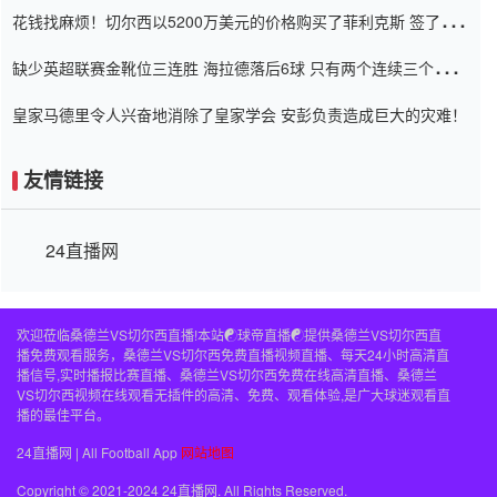
花钱找麻烦！切尔西以5200万美元的价格购买了菲利克斯 签了7年
并在半年内租了夏窗口
缺少英超联赛金靴位三连胜 海拉德落后6球 只有两个连续三个连续
三靴
皇家马德里令人兴奋地消除了皇家学会 安彭负责造成巨大的灾难！
友情链接
24直播网
欢迎莅临桑德兰VS切尔西直播!本站☯球帝直播☯提供桑德兰VS切尔西直
播免费观看服务，桑德兰VS切尔西免费直播视频直播、每天24小时高清直
播信号,实时播报比赛直播、桑德兰VS切尔西免费在线高清直播、桑德兰
VS切尔西视频在线观看无插件的高清、免费、观看体验,是广大球迷观看直
播的最佳平台。
24直播网 | All Football App
网站地图
Copyright © 2021-2024 24直播网. All Rights Reserved.