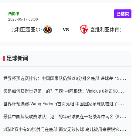
西协甲
已结束
2026-05-17 03:00
比利亚雷亚尔B队
塞维利亚体育会
VS
足球新闻
世界杯预选赛排名：中国国家队仍然以6分排名底部 进球差-13令人
震惊
您是如何获得世界第一的？巴西1-4阿根廷：Vinicius 0射击90分钟
内
世界杯预选赛-Wang Yudong首次亮相 中国国家足球队错过了世界
杯0-2
最佳中国超级联赛球队：港口的年轻球员在一场战斗中闻名 伊万放
弃了泰桑（Taishan）
3场比赛中有23张射门在底部 郭安无效传球 鸟儿被用来摆脱它
Setien痴迷于三名后卫