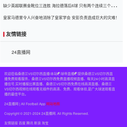
缺少英超联赛金靴位三连胜 海拉德落后6球 只有两个连续三个连续
三靴
皇家马德里令人兴奋地消除了皇家学会 安彭负责造成巨大的灾难！
友情链接
24直播网
欢迎莅临桑德兰VS切尔西直播!本站☯球帝直播☯提供桑德兰VS切尔西直
播免费观看服务，桑德兰VS切尔西免费直播视频直播、每天24小时高清直
播信号,实时播报比赛直播、桑德兰VS切尔西免费在线高清直播、桑德兰
VS切尔西视频在线观看无插件的高清、免费、观看体验,是广大球迷观看直
播的最佳平台。
24直播网 | All Football App
网站地图
Copyright © 2021-2024 24直播网. All Rights Reserved.
友情链接
百度
腾讯
新浪
淘宝