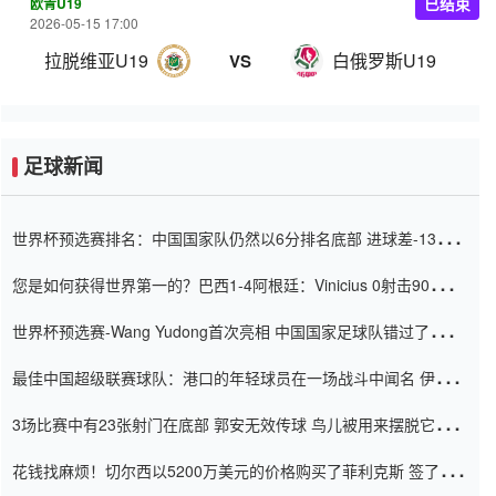
欧青U19
已结束
2026-05-15 17:00
拉脱维亚U19
白俄罗斯U19
VS
足球新闻
世界杯预选赛排名：中国国家队仍然以6分排名底部 进球差-13令人
震惊
您是如何获得世界第一的？巴西1-4阿根廷：Vinicius 0射击90分钟
内
世界杯预选赛-Wang Yudong首次亮相 中国国家足球队错过了世界
杯0-2
最佳中国超级联赛球队：港口的年轻球员在一场战斗中闻名 伊万放
弃了泰桑（Taishan）
3场比赛中有23张射门在底部 郭安无效传球 鸟儿被用来摆脱它
Setien痴迷于三名后卫
花钱找麻烦！切尔西以5200万美元的价格购买了菲利克斯 签了7年
并在半年内租了夏窗口