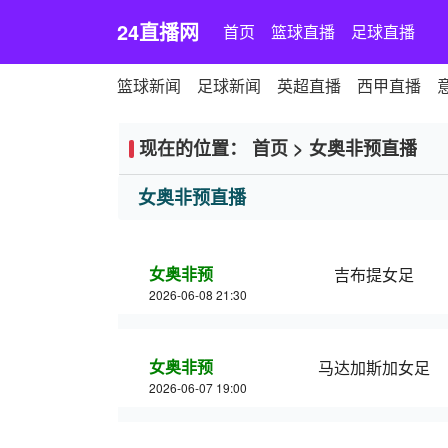
24直播网
首页
篮球直播
足球直播
篮球新闻
足球新闻
英超直播
西甲直播
现在的位置：
首页
>
女奥非预直播
女奥非预直播
女奥非预
吉布提女足
2026-06-08 21:30
女奥非预
马达加斯加女足
2026-06-07 19:00