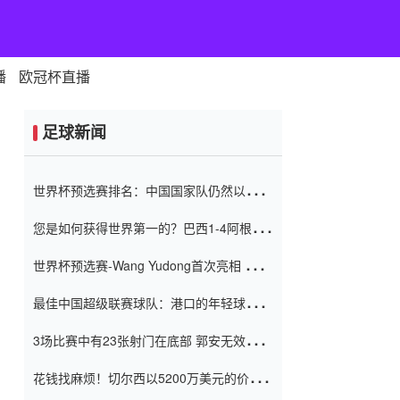
播
欧冠杯直播
足球新闻
世界杯预选赛排名：中国国家队仍然以6分
排名底部 进球差-13令人震惊
您是如何获得世界第一的？巴西1-4阿根
廷：Vinicius 0射击90分钟内
世界杯预选赛-Wang Yudong首次亮相 中国
国家足球队错过了世界杯0-2
最佳中国超级联赛球队：港口的年轻球员在
一场战斗中闻名 伊万放弃了泰桑
3场比赛中有23张射门在底部 郭安无效传球
（Taishan）
鸟儿被用来摆脱它 Setien痴迷于三名后卫
花钱找麻烦！切尔西以5200万美元的价格
购买了菲利克斯 签了7年 并在半年内租了夏