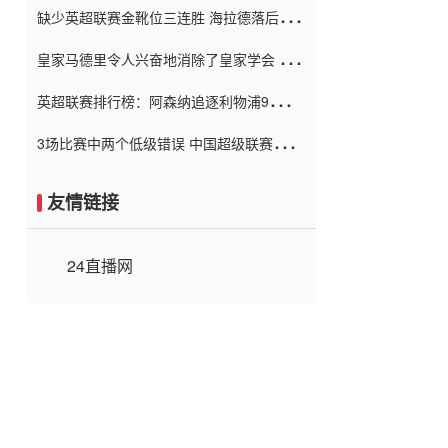
缺少英超联赛金靴位三连胜 海拉德落后6球
窗口
只有两个连续三个连续三靴
皇家马德里令人兴奋地消除了皇家学会 安
彭负责造成巨大的灾难！
英超联赛排行榜：阿森纳追逐利物浦9分 曼
联连续三件坏事
3场比赛中两个低级错误 中国超级联赛的前
守门员很老 是时候让位了 最好的继任者出
现
友情链接
24直播网