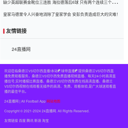
缺少英超联赛金靴位三连胜 海拉德落后6球 只有两个连续三个连续
三靴
皇家马德里令人兴奋地消除了皇家学会 安彭负责造成巨大的灾难！
友情链接
24直播网
欢迎莅临桑德兰VS切尔西直播!本站☯球帝直播☯提供桑德兰VS切尔西直
播免费观看服务，桑德兰VS切尔西免费直播视频直播、每天24小时高清直
播信号,实时播报比赛直播、桑德兰VS切尔西免费在线高清直播、桑德兰
VS切尔西视频在线观看无插件的高清、免费、观看体验,是广大球迷观看直
播的最佳平台。
24直播网 | All Football App
网站地图
Copyright © 2021-2024 24直播网. All Rights Reserved.
友情链接
百度
腾讯
新浪
淘宝