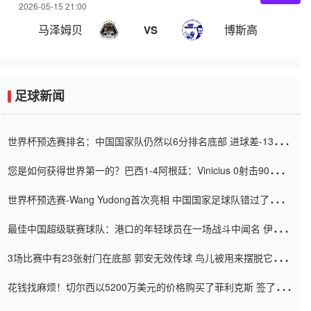
2026-05-15 21:00
马泽姆贝
博斯高
VS
足球新闻
世界杯预选赛排名：中国国家队仍然以6分排名底部 进球差-13令人
震惊
您是如何获得世界第一的？巴西1-4阿根廷：Vinicius 0射击90分钟
内
世界杯预选赛-Wang Yudong首次亮相 中国国家足球队错过了世界
杯0-2
最佳中国超级联赛球队：港口的年轻球员在一场战斗中闻名 伊万放
弃了泰桑（Taishan）
3场比赛中有23张射门在底部 郭安无效传球 鸟儿被用来摆脱它
Setien痴迷于三名后卫
花钱找麻烦！切尔西以5200万美元的价格购买了菲利克斯 签了7年
并在半年内租了夏窗口