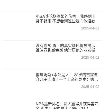
小SA谈论塔图姆的伤害：我感到非
常不舒服 不想看到这些我向他道歉
2025-04-02
没有咖喱 勇士的真实颜色将被揭示
谁注意到威金斯 他讨厌他的老老板
2025-04-02
偷詹姆斯+杀死湖人！ 22岁的雷霆遗
弃儿子上演了一个上帝的剧本：疯狂
的反击争夺1亿元人民币的合同
2025-04-02
NBA最新排名：湖人赢得并获得第四
名 小牛队正式淘汰了9th + 76人