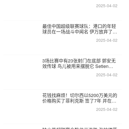
2025-04-02
最佳中国超级联赛球队：港口的年轻
球员在一场战斗中闻名 伊万放弃了泰
桑（Taishan）
2025-04-02
3场比赛中有23张射门在底部 郭安无
效传球 鸟儿被用来摆脱它 Setien痴
迷于三名后卫
2025-04-02
花钱找麻烦！切尔西以5200万美元的
价格购买了菲利克斯 签了7年 并在半
年内租了夏窗口
2025-04-02