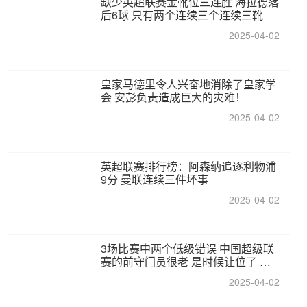
缺少英超联赛金靴位三连胜 海拉德落
后6球 只有两个连续三个连续三靴
2025-04-02
皇家马德里令人兴奋地消除了皇家学
会 安彭负责造成巨大的灾难！
2025-04-02
英超联赛排行榜：阿森纳追逐利物浦
9分 曼联连续三件坏事
2025-04-02
3场比赛中两个低级错误 中国超级联
赛的前守门员很老 是时候让位了 最
好的继任者出现
2025-04-02