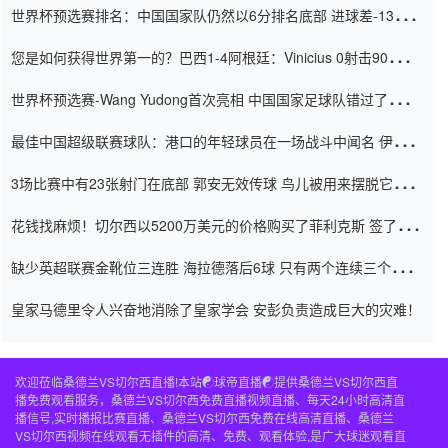
世界杯预选赛排名：中国国家队仍然以6分排名底部 进球差-13令人
震惊
您是如何获得世界第一的？巴西1-4阿根廷：Vinicius 0射击90分钟
内
世界杯预选赛-Wang Yudong首次亮相 中国国家足球队错过了世界
杯0-2
最佳中国超级联赛球队：港口的年轻球员在一场战斗中闻名 伊万放
弃了泰桑（Taishan）
3场比赛中有23张射门在底部 郭安无效传球 鸟儿被用来摆脱它
Setien痴迷于三名后卫
花钱找麻烦！切尔西以5200万美元的价格购买了菲利克斯 签了7年
并在半年内租了夏窗口
缺少英超联赛金靴位三连胜 海拉德落后6球 只有两个连续三个连续
三靴
皇家马德里令人兴奋地消除了皇家学会 安彭负责造成巨大的灾难！
欢迎莅临桑德兰VS切尔西直播!本站☯球帝直播☯提供桑德兰VS切尔西直
播免费观看服务，桑德兰VS切尔西免费直播视频直播、每天24小时高清直
播信号,实时播报比赛直播、桑德兰VS切尔西免费在线高清直播、桑德兰
VS切尔西视频在线观看无插件的高清、免费、观看体验,是广大球迷观看直