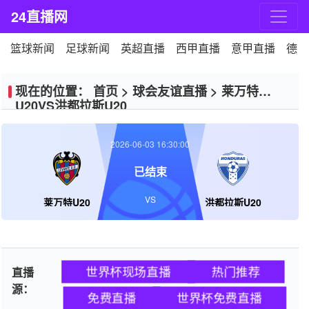
24直播网
篮球新闻
足球新闻
英超直播
西甲直播
意甲直播
德甲
现在的位置：
首页
>
球会友谊直播
>
莱万特
U20VS洪都拉斯U20
2026-06-03 16:30:00
已结束
VS
莱万特U20
洪都拉斯U20
世界杯现场直播
热门推荐
直播
源：
免费直播
世界杯免费直播