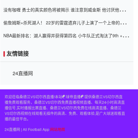
道歉
没有咖喱 勇士的真实颜色将被揭示 谁注意到威金斯 他讨厌他的老
老板
偷詹姆斯+杀死湖人！ 22岁的雷霆遗弃儿子上演了一个上帝的剧
本：疯狂的反击争夺1亿元人民币的合同
NBA最新排名：湖人赢得并获得第四名 小牛队正式淘汰了9th + 76
人
友情链接
24直播网
欢迎莅临桑德兰VS切尔西直播!本站☯球帝直播☯提供桑德兰VS切尔西直
播免费观看服务，桑德兰VS切尔西免费直播视频直播、每天24小时高清直
播信号,实时播报比赛直播、桑德兰VS切尔西免费在线高清直播、桑德兰
VS切尔西视频在线观看无插件的高清、免费、观看体验,是广大球迷观看直
播的最佳平台。
24直播网 | All Football App
网站地图