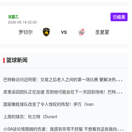
法篮乙
已结束
2026-05-16 02:00
罗切尔
圣夏蒙
VS
篮球新闻
巴特勒访问迈阿密：交易之后老人之间的第一场比赛 要解决热情的
怨恨
库里返回团队正在加速 否则他可能会在下一天回到场地！巴特勒迈
阿密的纸牌游戏引起了人们的关注
国家橄榄球队改变了令人惊叹的阵型！伊万（Ivan
上周的球员：杜兰特（Durant
小SA谈论塔图姆的伤害：我感到非常不舒服 不想看到这些我向他