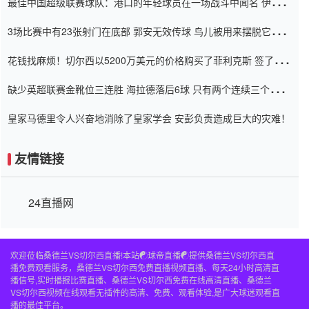
最佳中国超级联赛球队：港口的年轻球员在一场战斗中闻名 伊万放
弃了泰桑（Taishan）
3场比赛中有23张射门在底部 郭安无效传球 鸟儿被用来摆脱它
Setien痴迷于三名后卫
花钱找麻烦！切尔西以5200万美元的价格购买了菲利克斯 签了7年
并在半年内租了夏窗口
缺少英超联赛金靴位三连胜 海拉德落后6球 只有两个连续三个连续
三靴
皇家马德里令人兴奋地消除了皇家学会 安彭负责造成巨大的灾难！
友情链接
24直播网
欢迎莅临桑德兰VS切尔西直播!本站☯球帝直播☯提供桑德兰VS切尔西直
播免费观看服务，桑德兰VS切尔西免费直播视频直播、每天24小时高清直
播信号,实时播报比赛直播、桑德兰VS切尔西免费在线高清直播、桑德兰
VS切尔西视频在线观看无插件的高清、免费、观看体验,是广大球迷观看直
播的最佳平台。