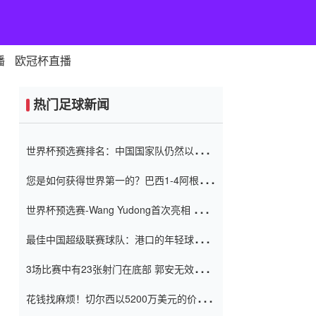
播
欧冠杯直播
热门足球新闻
世界杯预选赛排名：中国国家队仍然以6分
排名底部 进球差-13令人震惊
您是如何获得世界第一的？巴西1-4阿根
廷：Vinicius 0射击90分钟内
世界杯预选赛-Wang Yudong首次亮相 中国
国家足球队错过了世界杯0-2
最佳中国超级联赛球队：港口的年轻球员在
一场战斗中闻名 伊万放弃了泰桑
3场比赛中有23张射门在底部 郭安无效传球
（Taishan）
鸟儿被用来摆脱它 Setien痴迷于三名后卫
花钱找麻烦！切尔西以5200万美元的价格
购买了菲利克斯 签了7年 并在半年内租了夏