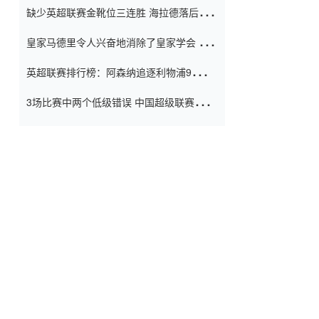
缺少英超联赛金靴位三连胜 海拉德落后6球
窗口
只有两个连续三个连续三靴
皇家马德里令人兴奋地消除了皇家学会 安
彭负责造成巨大的灾难！
英超联赛排行榜：阿森纳追逐利物浦9分 曼
联连续三件坏事
3场比赛中两个低级错误 中国超级联赛的前
守门员很老 是时候让位了 最好的继任者出
现