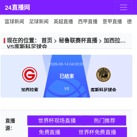
24直播网
篮球新闻
足球新闻
英超直播
西甲直播
意甲直播
德甲
现在的位置：
首页
>
秘鲁联赛杯直播
>
加西拉索
VS库斯科足球会
2026-06-14 04:00:00
已结束
VS
加西拉索
库斯科足球会
世界杯现场直播
热门推荐
直播
源：
免费直播
世界杯免费直播