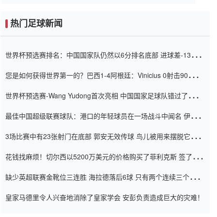
热门足球新闻
世界杯预选赛排名：中国国家队仍然以6分排名底部 进球差-13令人
震惊
您是如何获得世界第一的？巴西1-4阿根廷：Vinicius 0射击90分钟
内
世界杯预选赛-Wang Yudong首次亮相 中国国家足球队错过了世界
杯0-2
最佳中国超级联赛球队：港口的年轻球员在一场战斗中闻名 伊万放
弃了泰桑（Taishan）
3场比赛中有23张射门在底部 郭安无效传球 鸟儿被用来摆脱它
Setien痴迷于三名后卫
花钱找麻烦！切尔西以5200万美元的价格购买了菲利克斯 签了7年
并在半年内租了夏窗口
缺少英超联赛金靴位三连胜 海拉德落后6球 只有两个连续三个连续
三靴
皇家马德里令人兴奋地消除了皇家学会 安彭负责造成巨大的灾难！