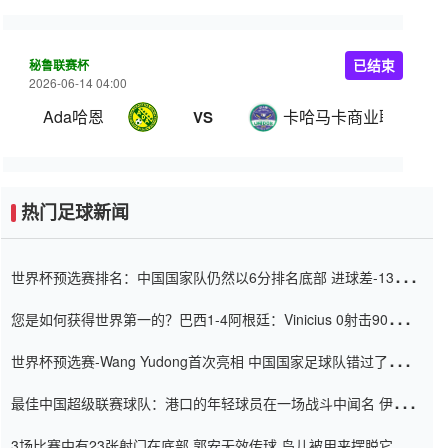
秘鲁联赛杯
已结束
2026-06-14 04:00
Ada哈恩
卡哈马卡商业联
VS
热门足球新闻
世界杯预选赛排名：中国国家队仍然以6分排名底部 进球差-13令人
震惊
您是如何获得世界第一的？巴西1-4阿根廷：Vinicius 0射击90分钟
内
世界杯预选赛-Wang Yudong首次亮相 中国国家足球队错过了世界
杯0-2
最佳中国超级联赛球队：港口的年轻球员在一场战斗中闻名 伊万放
弃了泰桑（Taishan）
3场比赛中有23张射门在底部 郭安无效传球 鸟儿被用来摆脱它