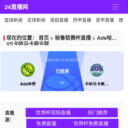
24直播网
篮球新闻
足球新闻
英超直播
西甲直播
意甲直播
德甲
现在的位置：
首页
>
秘鲁联赛杯直播
>
Ada哈恩
VS卡哈马卡商业联
2026-06-14 04:00:00
已结束
VS
Ada哈恩
卡哈马卡商业联
世界杯现场直播
热门推荐
直播
源：
免费直播
世界杯免费直播