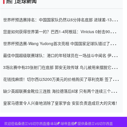
热门足球新闻
世界杯预选赛排名：中国国家队仍然以6分排名底部 进球差-13令人
震惊
您是如何获得世界第一的？巴西1-4阿根廷：Vinicius 0射击90分钟
内
世界杯预选赛-Wang Yudong首次亮相 中国国家足球队错过了世界
杯0-2
最佳中国超级联赛球队：港口的年轻球员在一场战斗中闻名 伊万放
弃了泰桑（Taishan）
3场比赛中有23张射门在底部 郭安无效传球 鸟儿被用来摆脱它
Setien痴迷于三名后卫
花钱找麻烦！切尔西以5200万美元的价格购买了菲利克斯 签了7年
并在半年内租了夏窗口
缺少英超联赛金靴位三连胜 海拉德落后6球 只有两个连续三个连续
三靴
皇家马德里令人兴奋地消除了皇家学会 安彭负责造成巨大的灾难！
欢迎莅临桑德兰VS切尔西直播!本站☯球帝直播☯提供桑德兰VS切尔西直