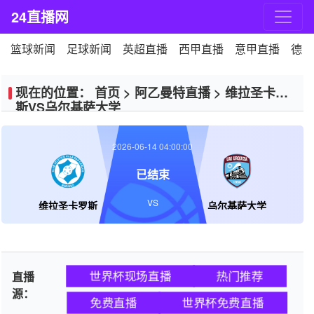
24直播网
篮球新闻
足球新闻
英超直播
西甲直播
意甲直播
德甲
现在的位置：
首页
>
阿乙曼特直播
>
维拉圣卡罗
斯VS乌尔基萨大学
2026-06-14 04:00:00
已结束
VS
维拉圣卡罗斯
乌尔基萨大学
世界杯现场直播
热门推荐
直播
源：
免费直播
世界杯免费直播