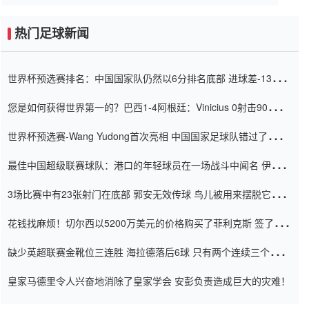
热门足球新闻
世界杯预选赛排名：中国国家队仍然以6分排名底部 进球差-13令人
震惊
您是如何获得世界第一的？巴西1-4阿根廷：Vinicius 0射击90分钟
内
世界杯预选赛-Wang Yudong首次亮相 中国国家足球队错过了世界
杯0-2
最佳中国超级联赛球队：港口的年轻球员在一场战斗中闻名 伊万放
弃了泰桑（Taishan）
3场比赛中有23张射门在底部 郭安无效传球 鸟儿被用来摆脱它
Setien痴迷于三名后卫
花钱找麻烦！切尔西以5200万美元的价格购买了菲利克斯 签了7年
并在半年内租了夏窗口
缺少英超联赛金靴位三连胜 海拉德落后6球 只有两个连续三个连续
三靴
皇家马德里令人兴奋地消除了皇家学会 安彭负责造成巨大的灾难！