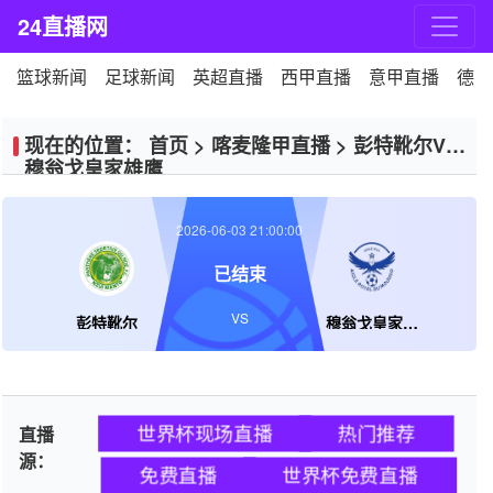
24直播网
篮球新闻
足球新闻
英超直播
西甲直播
意甲直播
德甲
现在的位置：
首页
>
喀麦隆甲直播
>
彭特靴尔VS
穆翁戈皇家雄鹰
2026-06-03 21:00:00
已结束
VS
彭特靴尔
穆翁戈皇家雄鹰
世界杯现场直播
热门推荐
直播
源：
免费直播
世界杯免费直播