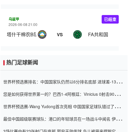
乌兹甲
已结束
2026-06-08 21:00
塔什干棉农B队
FA共和国
VS
热门足球新闻
世界杯预选赛排名：中国国家队仍然以6分排名底部 进球差-13令人
震惊
您是如何获得世界第一的？巴西1-4阿根廷：Vinicius 0射击90分钟
内
世界杯预选赛-Wang Yudong首次亮相 中国国家足球队错过了世界
杯0-2
最佳中国超级联赛球队：港口的年轻球员在一场战斗中闻名 伊万放
弃了泰桑（Taishan）
3场比赛中有23张射门在底部 郭安无效传球 鸟儿被用来摆脱它