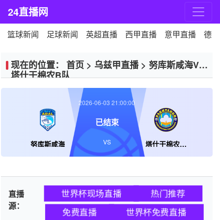
24直播网
篮球新闻
足球新闻
英超直播
西甲直播
意甲直播
德甲
现在的位置：
首页
>
乌兹甲直播
>
努库斯咸海VS
塔什干棉农B队
2026-06-03 21:00:00
已结束
VS
努库斯咸海
塔什干棉农B队
世界杯现场直播
热门推荐
直播
源：
免费直播
世界杯免费直播