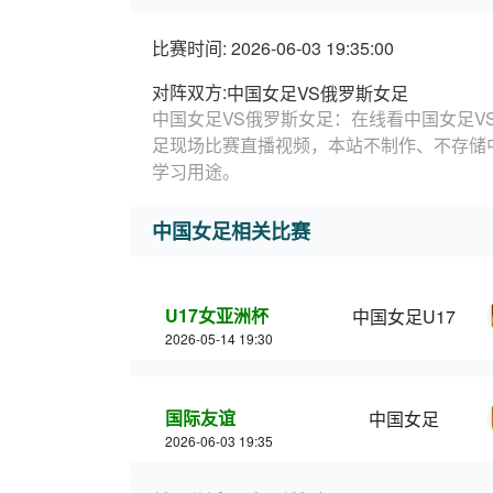
比赛时间: 2026-06-03 19:35:00
对阵双方:
中国女足VS俄罗斯女足
中国女足VS俄罗斯女足：在线看中国女足V
足现场比赛直播视频，本站不制作、不存储
学习用途。
中国女足相关比赛
U17女亚洲杯
中国女足U17
2026-05-14 19:30
国际友谊
中国女足
2026-06-03 19:35