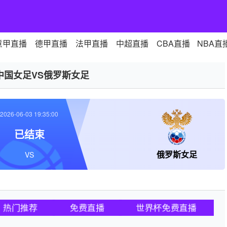
意甲直播
德甲直播
法甲直播
中超直播
CBA直播
NBA直
中国女足VS俄罗斯女足
2026-06-03 19:35:00
已结束
俄罗斯女足
VS
热门推荐
免费直播
世界杯免费直播