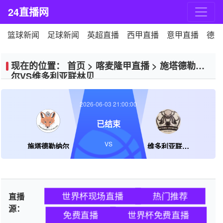
24直播网
篮球新闻
足球新闻
英超直播
西甲直播
意甲直播
德甲
现在的位置：
首页
>
喀麦隆甲直播
>
施塔德勒纳
尔VS维多利亚联林贝
2026-06-03 21:00:00
已结束
VS
施塔德勒纳尔
维多利亚联林贝
世界杯现场直播
热门推荐
直播
源：
免费直播
世界杯免费直播