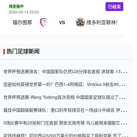
喀麦隆甲
已结束
2026-06-14 23:00
福尔图那
维多利亚联林贝
VS
热门足球新闻
世界杯预选赛排名：中国国家队仍然以6分排名底部 进球差-13令人
震惊
您是如何获得世界第一的？巴西1-4阿根廷：Vinicius 0射击90分钟
内
世界杯预选赛-Wang Yudong首次亮相 中国国家足球队错过了世界
杯0-2
最佳中国超级联赛球队：港口的年轻球员在一场战斗中闻名 伊万放
弃了泰桑（Taishan）
3场比赛中有23张射门在底部 郭安无效传球 鸟儿被用来摆脱它
Setien痴迷于三名后卫
花钱找麻烦！切尔西以5200万美元的价格购买了菲利克斯 签了7年